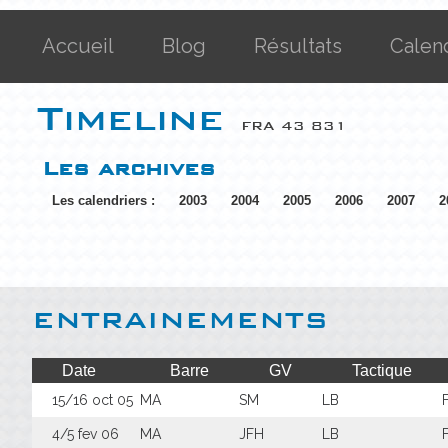
Accueil
Blog
Résultats
Calen
Timeline
FRA 43 831
Les archives
Les calendriers :
2003
2004
2005
2006
2007
2
ENTRAINEMENTS
Date
Barre
GV
Tactique
15/16 oct 05
MA
SM
LB
4/5 fev 06
MA
JFH
LB