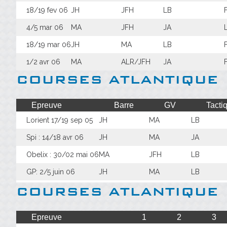
18/19 fev 06
JH
JFH
LB
4/5 mar 06
MA
JFH
JA
18/19 mar 06
JH
MA
LB
1/2 avr 06
MA
ALR/JFH
JA
COURSES ATLANTIQUE
Epreuve
Barre
GV
Tacti
Lorient 17/19 sep 05
JH
MA
LB
Spi : 14/18 avr 06
JH
MA
JA
Obelix : 30/02 mai 06
MA
JFH
LB
GP: 2/5 juin 06
JH
MA
LB
COURSES ATLANTIQUE
Epreuve
1
2
3