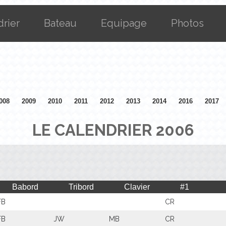
drier
Bateau
Equipage
Photos
008
2009
2010
2011
2012
2013
2014
2016
2017
LE CALENDRIER 2006
Babord
Tribord
Clavier
#1
FB
CR
FB
JW
MB
CR