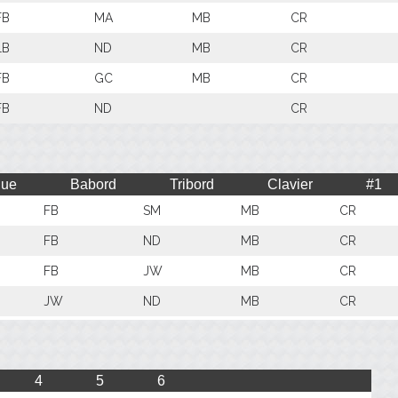
FB
MA
MB
CR
LB
ND
MB
CR
FB
GC
MB
CR
FB
ND
CR
que
Babord
Tribord
Clavier
#1
FB
SM
MB
CR
FB
ND
MB
CR
FB
JW
MB
CR
JW
ND
MB
CR
4
5
6