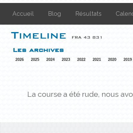
Accueil
Blog
Résultats
Calen
Timeline
FRA 43 831
Les archives
2026
2025
2024
2023
2022
2021
2020
2019
La course a été rude, nous avo