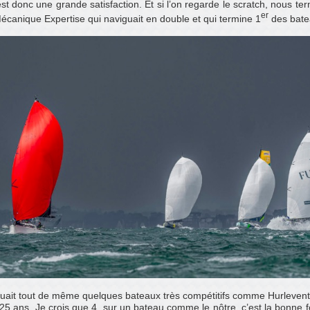
st donc une grande satisfaction. Et si l’on regarde le scratch, nous te
er
Mécanique Expertise qui naviguait en double et qui termine 1
des bate
anquait tout de même quelques bateaux très compétitifs comme Hurleve
5 ans. Je crois que 4, sur un bateau comme le nôtre, c’est la bonne f