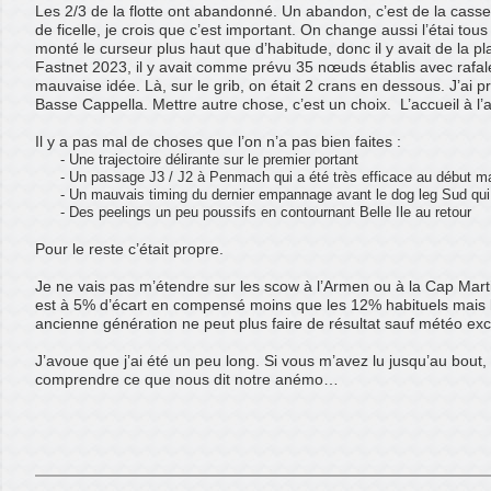
Les 2/3 de la flotte ont abandonné. Un abandon, c’est de la cas
de ficelle, je crois que c’est important. On change aussi l’étai tou
monté le curseur plus haut que d’habitude, donc il y avait de la p
Fastnet 2023, il y avait comme prévu 35 nœuds établis avec rafale
mauvaise idée. Là, sur le grib, on était 2 crans en dessous. J’ai p
Basse Cappella. Mettre autre chose, c’est un choix.
L’accueil à l’
Il y a pas mal de choses que l’on n’a pas bien faites :
- Une trajectoire délirante sur le premier portant
- Un passage J3 / J2 à Penmach qui a été très efficace au début mais
- Un mauvais timing du dernier empannage avant le dog leg Sud qui 
- Des peelings un peu poussifs en contournant Belle Ile au retour
Pour le reste c’était propre.
Je ne vais pas m’étendre sur les scow à l’Armen ou à la Cap Marti
est à 5% d’écart en compensé moins que les 12% habituels mais l
ancienne génération ne peut plus faire de résultat sauf météo exc
J’avoue que j’ai été un peu long. Si vous m’avez lu jusqu’au bou
comprendre ce que nous dit notre anémo…