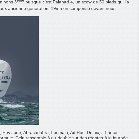
ème
rminons 3
puisque c’est Palanad 4, un scow de 50 pieds qui l’a
aux ancienne génération, 19mn en compensé devant nous.
nt, Hey Jude, Abracadabra, Locmalo, Ad Hoc, Delnic, J-Lance…
ormule. Cela ressemble à du double sur des régates à la journée,