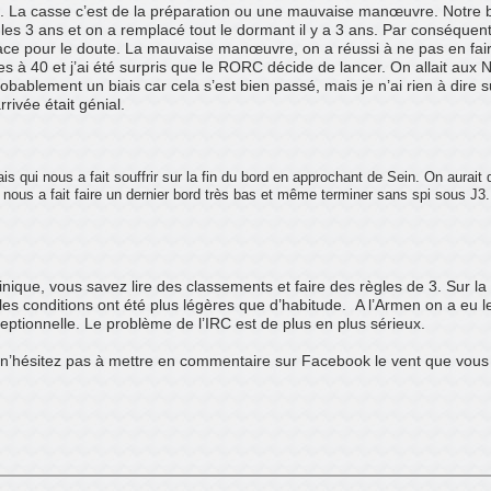
se. La casse c’est de la préparation ou une mauvaise manœuvre. Notre
s les 3 ans et on a remplacé tout le dormant il y a 3 ans. Par conséquent 
lace pour le doute. La mauvaise manœuvre, on a réussi à ne pas en faire
s à 40 et j’ai été surpris que le RORC décide de lancer. On allait aux 
robablement un biais car cela s’est bien passé, mais je n’ai rien à dire 
arrivée était génial.
 qui nous a fait souffrir sur la fin du bord en approchant de Sein. On aurait 
nous a fait faire un dernier bord très bas et même terminer sans spi sous J3.
nique, vous savez lire des classements et faire des règles de 3. Sur l
es conditions ont été plus légères que d’habitude.
A l’Armen on a eu 
eptionnelle. Le problème de l’IRC est de plus en plus sérieux.
t, n’hésitez pas à mettre en commentaire sur Facebook le vent que vou